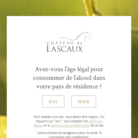
Nous espérons avoir l’occasion de vous rencontrer
lors de cet évènement.
Avez-vous l’âge légal pour
consommer de l’alcool dans
votre pays de résidence ?
OUI
NON
Pour accéder à ce site, vous devez être majeur. En
cliquant sur "oui", vous acceptez les
mentions
légales
et la
politique de confidentialité
de ce site.
L'abus d'alcool est dangereux pour la santé. À
consommer avec modération.