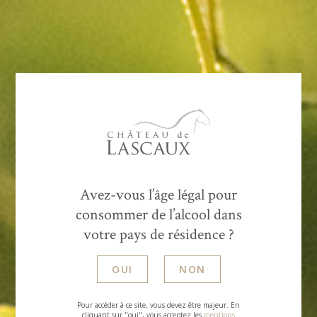
Avez-vous l’âge légal pour
consommer de l’alcool dans
votre pays de résidence ?
OUI
NON
Pour accéder à ce site, vous devez être majeur. En
cliquant sur "oui", vous acceptez les
mentions