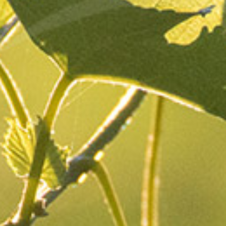
chaque année
depuis le premier millésime de Jean-
Benoît en 1990.
Exceptionnellement, nous vous proposons la
vente
éphémère
de nos cuvées minutieusement
sélectionnées : l’occasion de découvrir ces vins de
grande expression, subtils et équilibrés qui, au fil des
années, s’épanouisent tout en élégance.
Les millésimes à découvrir