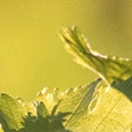
Caveau
Jeudi
15 février 2024
Partager
Nous vous proposons une vente
exceptionnelle de nos cuvées
affinées : l’occasion d’offrir un
cadeau unique
Au cœur du village de Vacquières, dans un écrin de
garrigue, entre le Pic Saint-Loup et les contreforts
des Cévennes se trouve notre caveau, un ancien
prieuré datant du XIIe siècle. C’est au sein de ce lieu
unique, témoin des années passées, que
nous
conservons précieusement quelques cuvées