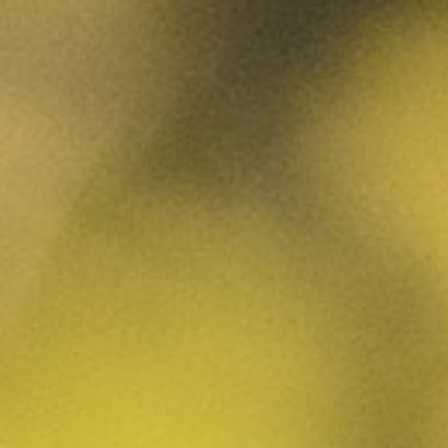
PANIER
0
Dégustez nos vieux
millésimes !