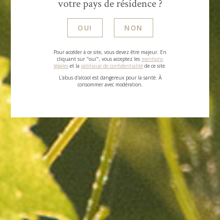
votre pays de résidence ?
Attention vente limitée dans le temps
(jusqu’au
29 février 2024)
et dans les stocks
.
OUI
NON
Pour accéder à ce site, vous devez être majeur. En
cliquant sur "oui", vous acceptez les
mentions
légales
et la
politique de confidentialité
de ce site.
L'abus d'alcool est dangereux pour la santé. À
consommer avec modération.