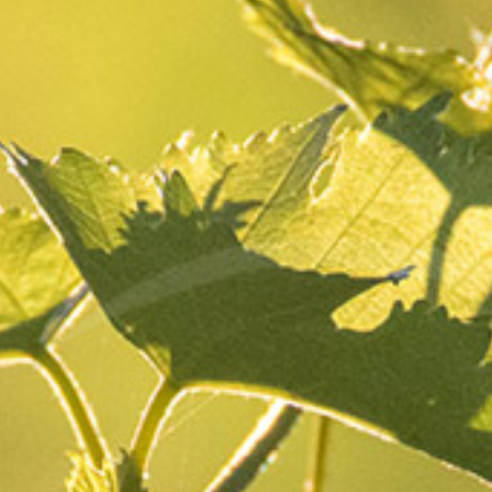
La vie du domaine
Mercredi
08 novembre 2023
Partager
Découvrez le carnet de
vendanges annuel présenté
par Jean-Benoît, un
millésime chanceux
Nos vendanges 2023 se sont déroulées du 24 août
au 7 octobre. Vendanges marquées par des
conditions climatiques optimales et de grandes