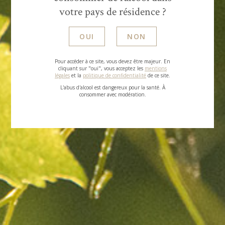
votre pays de résidence ?
OUI
NON
Pour accéder à ce site, vous devez être majeur. En
cliquant sur "oui", vous acceptez les
mentions
légales
et la
politique de confidentialité
de ce site.
L'abus d'alcool est dangereux pour la santé. À
consommer avec modération.
Nous
CONTACTER
ENVOYER UN MESSAGE